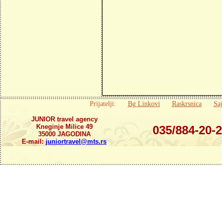
Prijatelji:
Bg Linkovi
Raskrsnica
Saj
JUNIOR travel agency
Kneginje Milice 49
035/884-20-
35000 JAGODINA
E-mail:
juniortravel@mts.rs