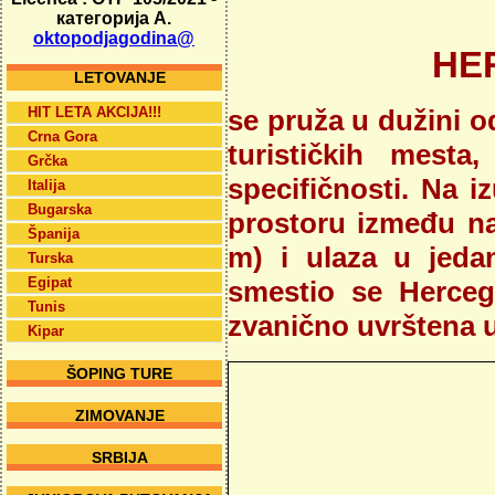
категорија А.
oktopodjagodina@
HE
LETOVANJE
HIT LETA AKCIJA!!!
se pruža u dužini o
Crna Gora
turističkih mest
Grčka
specifičnosti. Na 
Italija
Bugarska
prostoru između na
Španija
m) i ulaza u jeda
Turska
Egipat
smestio se Herceg
Tunis
zvanično uvrštena u 
Kipar
ŠOPING TURE
ZIMOVANJE
SRBIJA