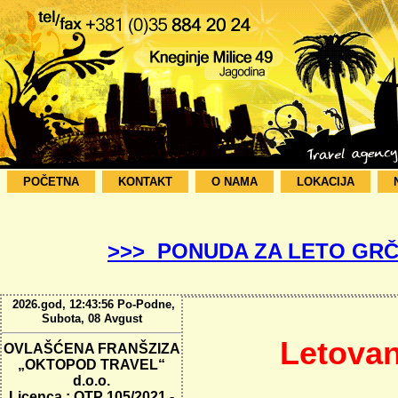
POČETNA
KONTAKT
O NAMA
LOKACIJA
>>> PONUDA ZA LETO GRČ
2026.god, 12:43:57 Po-Podne,
Subota, 08 Avgust
Letovan
OVLAŠĆENA FRANŠZIZA
„OKTOPOD TRAVEL“
d.o.o.
Licenca : OTP 105/2021 -