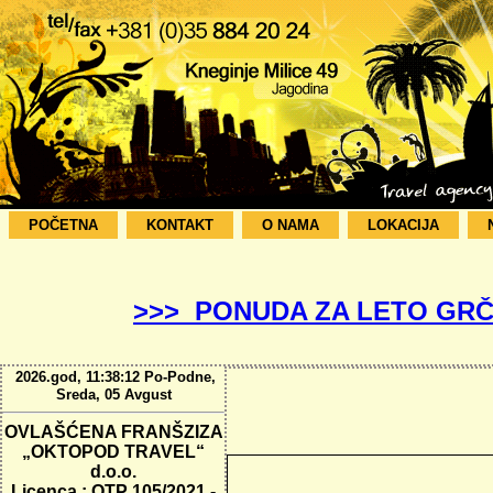
POČETNA
KONTAKT
O NAMA
LOKACIJA
>>> PONUDA ZA LETO GRČ
2026.god, 11:38:13 Po-Podne,
Sreda, 05 Avgust
OVLAŠĆENA FRANŠZIZA
„OKTOPOD TRAVEL“
d.o.o.
Licenca : OTP 105/2021 -