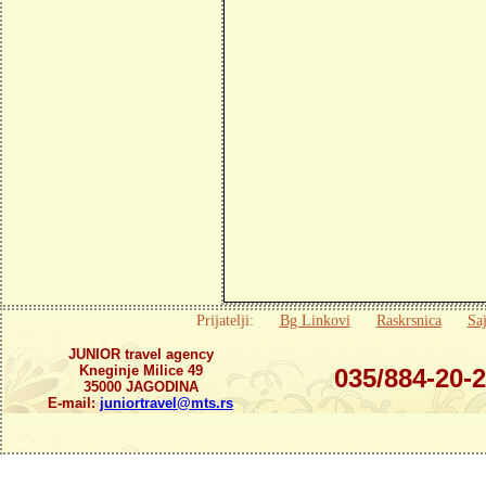
Prijatelji:
Bg Linkovi
Raskrsnica
Saj
JUNIOR travel agency
Kneginje Milice 49
035/884-20-
35000 JAGODINA
E-mail:
juniortravel@mts.rs