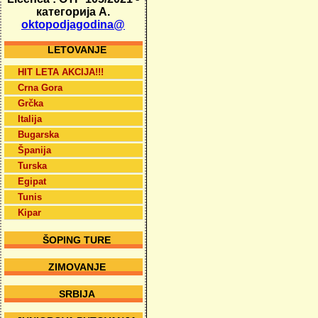
категорија А.
oktopodjagodina@
LETOVANJE
HIT LETA AKCIJA!!!
Crna Gora
Grčka
Italija
Bugarska
Španija
Turska
Egipat
Tunis
Kipar
ŠOPING TURE
ZIMOVANJE
SRBIJA