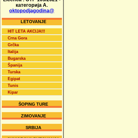
категорија А.
oktopodjagodina@
LETOVANJE
HIT LETA AKCIJA!!!
Crna Gora
Grčka
Italija
Bugarska
Španija
Turska
Egipat
Tunis
Kipar
ŠOPING TURE
ZIMOVANJE
SRBIJA