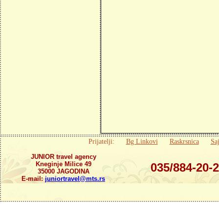
Prijatelji:
Bg Linkovi
Raskrsnica
Saj
JUNIOR travel agency
Kneginje Milice 49
035/884-20-
35000 JAGODINA
E-mail:
juniortravel@mts.rs