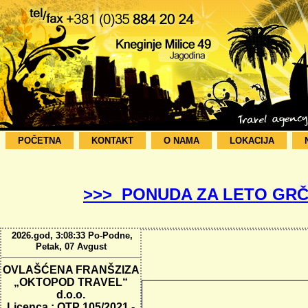
POČETNA
KONTAKT
O NAMA
LOKACIJA
>>> PONUDA ZA LETO GRČ
2026.god, 3:08:34 Po-Podne,
Petak, 07 Avgust
OVLAŠĆENA FRANŠZIZA
„OKTOPOD TRAVEL“
d.o.o.
Licenca : OTP 105/2021 -