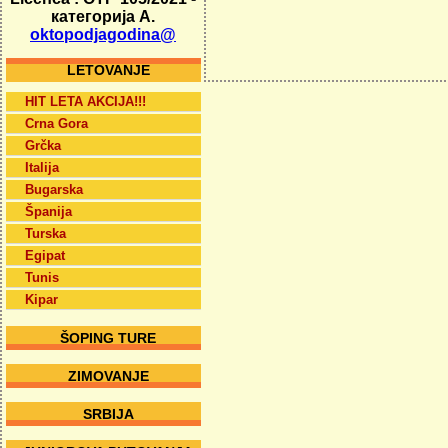
категорија А.
oktopodjagodina@
LETOVANJE
HIT LETA AKCIJA!!!
Crna Gora
Grčka
Italija
Bugarska
Španija
Turska
Egipat
Tunis
Kipar
ŠOPING TURE
ZIMOVANJE
SRBIJA