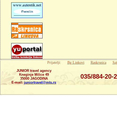
Prijatelji:
Bg Linkovi
Raskrsnica
Saj
JUNIOR travel agency
Kneginje Milice 49
035/884-20-
35000 JAGODINA
E-mail:
juniortravel@mts.rs