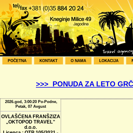
POČETNA
KONTAKT
O NAMA
LOKACIJA
>>> PONUDA ZA LETO GRČ
2026.god, 3:00:20 Po-Podne,
Petak, 07 Avgust
OVLAŠĆENA FRANŠZIZA
„OKTOPOD TRAVEL“
d.o.o.
Licenca : OTP 105/2021 -