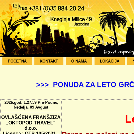
POČETNA
KONTAKT
O NAMA
LOKACIJA
>>> PONUDA ZA LETO GRČ
2026.god, 1:28:00 Pre-Podne,
Nedelja, 09 Avgust
L
OVLAŠĆENA FRANŠZIZA
„OKTOPOD TRAVEL“
d.o.o.
Licenca : OTP 105/2021 -