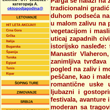
Parga se nalazi na 
категорија А.
tradicionalni grad
oktopodjagodina@
duhom podseća na 
LETOVANJE
u malom zalivu na 
HIT LETA AKCIJA!!!
vegetacijom i masli
Crna Gora
Grčka
uticaj zapadnih civi
Italija
istorijsko nasleđe: 
Bugarska
Španija
Manastir Vlaheron,
Turska
zanimljiva tvrđav
Egipat
pogled na zaliv i m
Tunis
Kipar
peščane, kao i male
romantične uske ul
ŠOPING TURE
ljubazni i gostopr
ZIMOVANJE
festivala, avanture
SRBIJA
moderan sa tragov