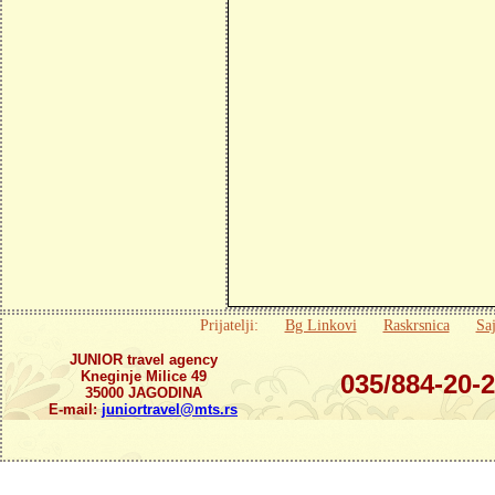
Prijatelji:
Bg Linkovi
Raskrsnica
Saj
JUNIOR travel agency
Kneginje Milice 49
035/884-20-
35000 JAGODINA
E-mail:
juniortravel@mts.rs