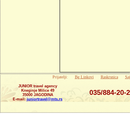
Prijatelji:
Bg Linkovi
Raskrsnica
Saj
JUNIOR travel agency
Kneginje Milice 49
035/884-20-
35000 JAGODINA
E-mail:
juniortravel@mts.rs