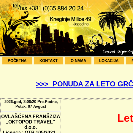
POČETNA
KONTAKT
O NAMA
LOKACIJA
>>> PONUDA ZA LETO GRČ
2026.god, 3:06:21 Pre-Podne,
Petak, 07 Avgust
Le
OVLAŠĆENA FRANŠZIZA
„OKTOPOD TRAVEL“
d.o.o.
Licenca : OTP 105/2021 -