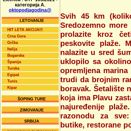
категорија А.
oktopodjagodina@
Svih 45 km (kolik
LETOVANJE
Sredozemno more 
HIT LETA AKCIJA!!!
prolazite kroz č
Crna Gora
peskovite plaže.
Grčka
Italija
nalazite u sred šum
Bugarska
uklopilo sa okoli
Španija
Turska
opremljena marina p
Egipat
trudi da brojnim ra
Tunis
boravak. Šetalište 
Kipar
koja ima Plavu zast
ŠOPING TURE
najuređenije plaže
ZIMOVANJE
razonodu za sve: 
SRBIJA
butike, restorane 