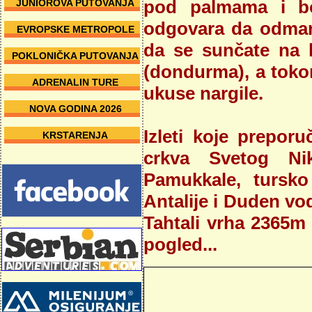
pod palmama i bo
JUNIOROVA PUTOVANJA
odgovara da odmara
EVROPSKE METROPOLE
da se sunčate na l
POKLONIČKA PUTOVANJA
(dondurma), a tokom
ADRENALIN TURE
ukuse nargile.
NOVA GODINA 2026
Izleti koje prepor
KRSTARENJA
crkva Svetog Nik
Pamukkale, tursko 
Antalije i Duden vo
Tahtali vrha 2365m
pogled...