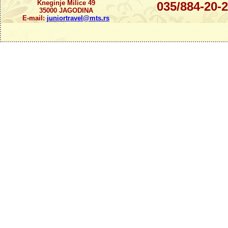
Kneginje Milice 49
035/884-20-
35000 JAGODINA
E-mail:
juniortravel@mts.rs