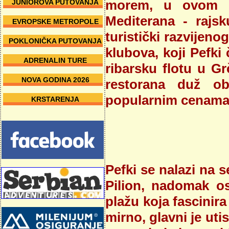
morem, u ovom me
JUNIOROVA PUTOVANJA
Mediterana - rajsk
EVROPSKE METROPOLE
turistički razvijeno
POKLONIČKA PUTOVANJA
klubova, koji Pefki 
ADRENALIN TURE
ribarsku flotu u Gr
NOVA GODINA 2026
restorana duž ob
popularnim cenama
KRSTARENJA
Pefki se nalazi na
Pilion, nadomak o
plažu koja fascinir
mirno, glavni je ut