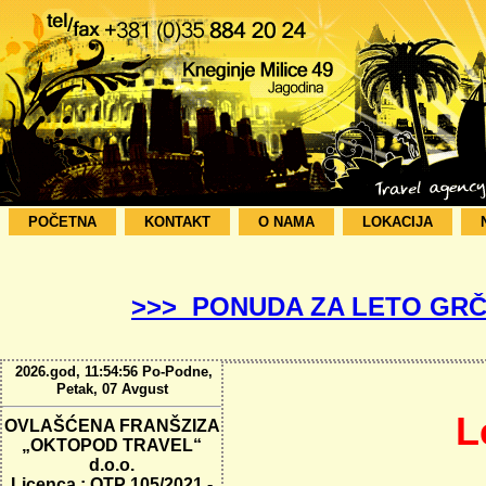
POČETNA
KONTAKT
O NAMA
LOKACIJA
>>> PONUDA ZA LETO GRČ
2026.god, 11:54:57 Po-Podne,
Petak, 07 Avgust
L
OVLAŠĆENA FRANŠZIZA
„OKTOPOD TRAVEL“
d.o.o.
Licenca : OTP 105/2021 -