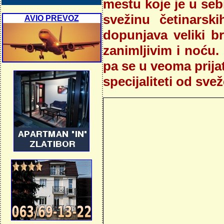
mestu koje je u sebi
svežinu četinarski
AVIO PREVOZ
dopunjava veliki br
zanimljivim i noću. 
pa se u veoma prijat
specijaliteti od sv