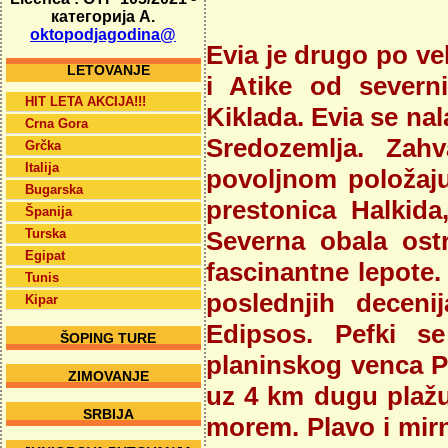
категорија А.
oktopodjagodina@
Evia je drugo po vel
LETOVANJE
i Atike od sever
HIT LETA AKCIJA!!!
Kiklada. Evia se na
Crna Gora
Sredozemlja. Zah
Grčka
Italija
povoljnom položaju,
Bugarska
prestonica Halkida,
Španija
Turska
Severna obala ost
Egipat
fascinantne lepote.
Tunis
poslednjih deceni
Kipar
Edipsos. Pefki s
ŠOPING TURE
planinskog venca P
ZIMOVANJE
uz 4 km dugu plažu 
SRBIJA
morem. Plavo i mirn