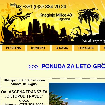
POČETNA
KONTAKT
O NAMA
LOKACIJA
>>> PONUDA ZA LETO GRČ
2026.god, 6:36:13 Pre-Podne,
Subota, 08 Avgust
OVLAŠĆENA FRANŠZIZA
„OKTOPOD TRAVEL“
d.o.o.
Licenca : OTP 105/2021 -