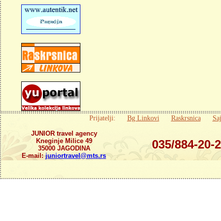
Prijatelji:
Bg Linkovi
Raskrsnica
Saj
JUNIOR travel agency
Kneginje Milice 49
035/884-20-
35000 JAGODINA
E-mail:
juniortravel@mts.rs