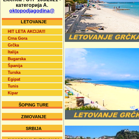
категорија А.
oktopodjagodina@
LETOVANJE
HIT LETA AKCIJA!!!
Crna Gora
Grčka
Italija
Bugarska
Španija
Turska
Egipat
Tunis
Kipar
ŠOPING TURE
ZIMOVANJE
SRBIJA